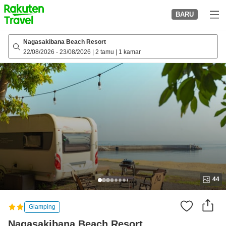
to
BARU
top
page
Nagasakibana Beach Resort
22/08/2026
-
23/08/2026
|
2 tamu
|
1 kamar
44
Glamping
Nagasakibana Beach Resort