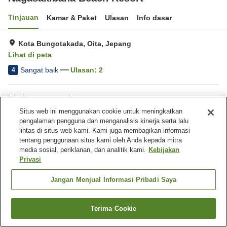
Tinjauan
Kamar & Paket
Ulasan
Info dasar
Kota Bungotakada, Oita, Jepang
Lihat di peta
Sangat baik
Ulasan:
2
4
Fasilitas properti
Situs web ini menggunakan cookie untuk meningkatkan
Wi-Fi
Sauna
pengalaman pengguna dan menganalisis kinerja serta lalu
Mesin penjual otomatis
Parkir gratis
lintas di situs web kami. Kami juga membagikan informasi
tentang penggunaan situs kami oleh Anda kepada mitra
media sosial, periklanan, dan analitik kami.
Kebijakan
Beranda
Jepang
Oita
Kota Bungotakada
Privasi
Nagasakibana Beach Resort
Jangan Menjual Informasi Pribadi Saya
Terima Cookie
Cari kamar