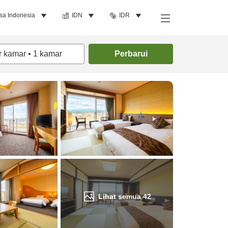
sa Indonesia
IDN
IDR
Cari kamar
r kamar
•
1
kamar
Perbarui
Lihat semua
42