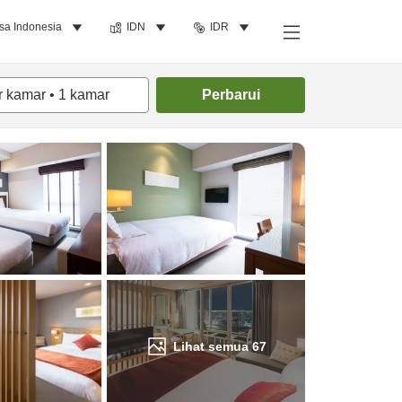
sa Indonesia
IDN
IDR
Cari kamar
r kamar
•
1
kamar
Perbarui
Lihat semua
67