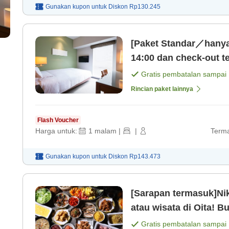
Gunakan kupon untuk
Diskon
Rp130.245
[Paket Standar／hanya
14:00 dan check-out t
Gratis pembatalan sampai
Rincian paket lainnya
Flash Voucher
Harga untuk:
1
malam
|
|
Terma
Gunakan kupon untuk
Diskon
Rp143.473
[Sarapan termasuk]Ni
atau wisata di Oita! B
Gratis pembatalan sampai