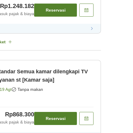
Rp1.248.182
Reservasi
suk pajak & biaya
ket
tandar Semua kamar dilengkapi TV
anan st [Kamar saja]
19 Agt
Tanpa makan
Rp868.300
Reservasi
suk pajak & biaya