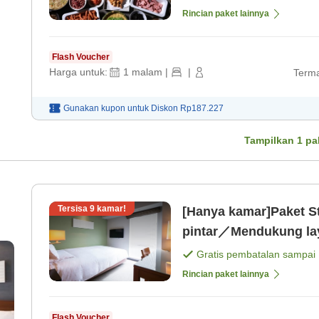
Rincian paket lainnya
Flash Voucher
Harga untuk:
1
malam
|
|
Terma
Gunakan kupon untuk
Diskon
Rp187.227
Tampilkan
1
pa
Tersisa
9
kamar!
[Hanya kamar]Paket S
pintar／Mendukung lay
Gratis pembatalan sampai
Rincian paket lainnya
Flash Voucher