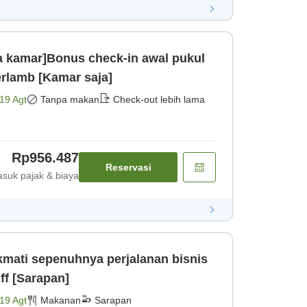
 kamar]Bonus check-in awal pukul
erlamb [Kamar saja]
19 Agt
Tanpa makan
Check-out lebih lama
Rp956.487
Reservasi
suk pajak & biaya
kmati sepenuhnya perjalanan bisnis
uff [Sarapan]
19 Agt
Makanan
Sarapan