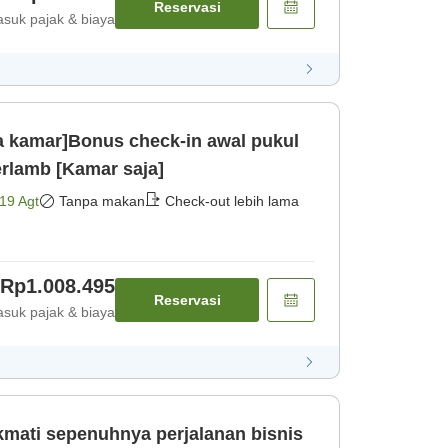
Reservasi
suk pajak & biaya
 kamar]Bonus check-in awal pukul
erlamb [Kamar saja]
19 Agt
Tanpa makan
Check-out lebih lama
Rp1.008.495
Reservasi
suk pajak & biaya
kmati sepenuhnya perjalanan bisnis