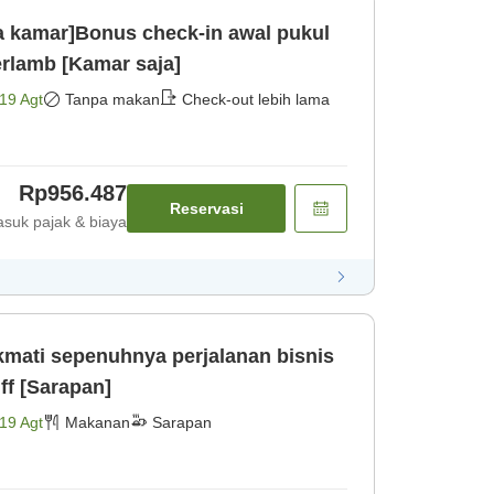
 kamar]Bonus check-in awal pukul
erlamb [Kamar saja]
19 Agt
Tanpa makan
Check-out lebih lama
Rp956.487
Reservasi
suk pajak & biaya
kmati sepenuhnya perjalanan bisnis
uff [Sarapan]
19 Agt
Makanan
Sarapan