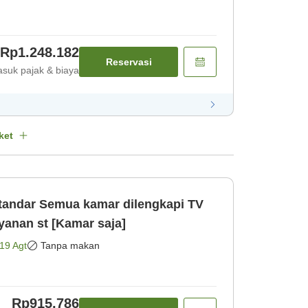
Rp1.248.182
Reservasi
suk pajak & biaya
ket
tandar Semua kamar dilengkapi TV
anan st [Kamar saja]
19 Agt
Tanpa makan
Rp915.786