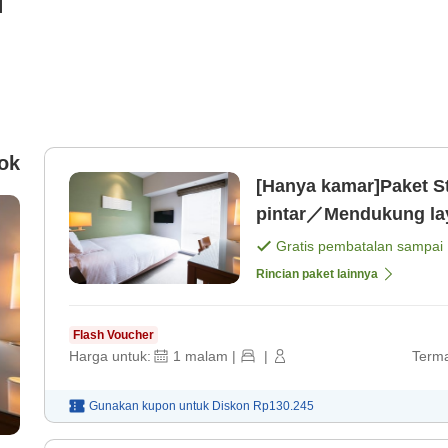
i
ok
[Hanya kamar]Paket S
pintar／Mendukung lay
Gratis pembatalan sampai
Rincian paket lainnya
Flash Voucher
Harga untuk:
1
malam
|
|
Terma
Gunakan kupon untuk
Diskon
Rp130.245