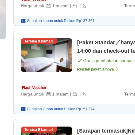
Harga untuk:
1
malam
|
|
Terma
Gunakan kupon untuk
Diskon
Rp137.367
Tersisa
9
kamar!
[Paket Standar／hanya
14:00 dan check-out t
Gratis pembatalan sampai
Rincian paket lainnya
Flash Voucher
Harga untuk:
1
malam
|
|
Terma
Gunakan kupon untuk
Diskon
Rp151.274
Tersisa
9
kamar!
[Sarapan termasuk]Ni