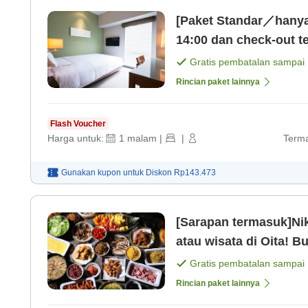
[Paket Standar／hanya
14:00 dan check-out t
Gratis pembatalan sampai
Rincian paket lainnya
Flash Voucher
Harga untuk:
1
malam
|
|
Terma
Gunakan kupon untuk
Diskon
Rp143.473
[Sarapan termasuk]Ni
atau wisata di Oita! B
Gratis pembatalan sampai
Rincian paket lainnya