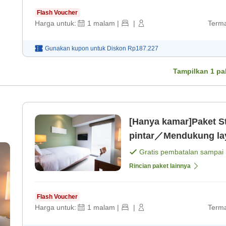
Flash Voucher
Harga untuk:
1
malam
|
|
Terma
Gunakan kupon untuk
Diskon
Rp187.227
Tampilkan
1
pa
[Hanya kamar]Paket S
pintar／Mendukung lay
Gratis pembatalan sampai
Rincian paket lainnya
Flash Voucher
Harga untuk:
1
malam
|
|
Terma