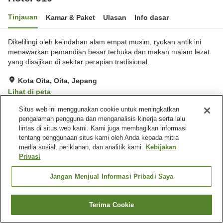
Tinjauan
Kamar & Paket
Ulasan
Info dasar
Dikelilingi oleh keindahan alam empat musim, ryokan antik ini
menawarkan pemandian besar terbuka dan makan malam lezat
yang disajikan di sekitar perapian tradisional.
Kota Oita, Oita, Jepang
Lihat di peta
Baik
Ulasan:
238
3.7
Situs web ini menggunakan cookie untuk meningkatkan
pengalaman pengguna dan menganalisis kinerja serta lalu
lintas di situs web kami. Kami juga membagikan informasi
Fasilitas properti
tentang penggunaan situs kami oleh Anda kepada mitra
media sosial, periklanan, dan analitik kami.
Kebijakan
Tempat parkir
Spa / Salon kecantikan
Privasi
Bar
Mesin penjual otomatis
Jangan Menjual Informasi Pribadi Saya
Beranda
Jepang
Oita
Kota Oita
Hotel 910
Terima Cookie
Cari kamar