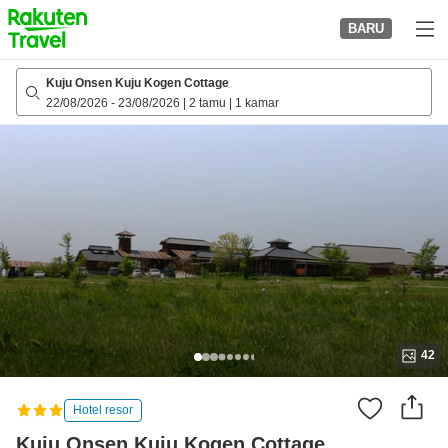
to
BARU
top
page
Kuju Onsen Kuju Kogen Cottage
22/08/2026
-
23/08/2026
|
2 tamu
|
1 kamar
42
Hotel resor
Kuju Onsen Kuju Kogen Cottage