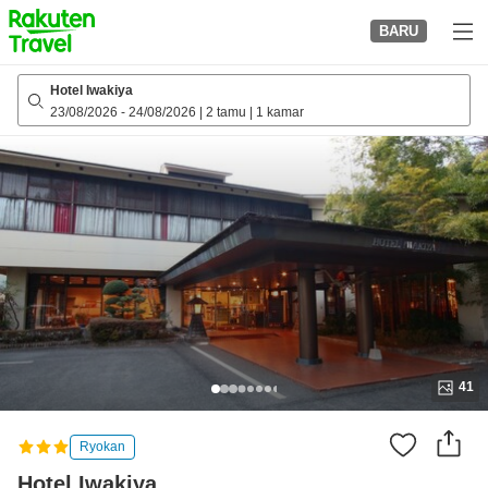
to
BARU
top
page
Hotel Iwakiya
23/08/2026
-
24/08/2026
|
2 tamu
|
1 kamar
41
Ryokan
Hotel Iwakiya