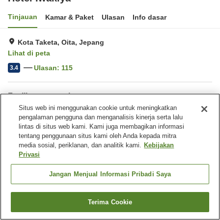
Tinjauan
Kamar & Paket
Ulasan
Info dasar
Kota Taketa, Oita, Jepang
Lihat di peta
Ulasan:
115
3.4
Fasilitas properti
Situs web ini menggunakan cookie untuk meningkatkan
Tempat parkir
pengalaman pengguna dan menganalisis kinerja serta lalu
lintas di situs web kami. Kami juga membagikan informasi
tentang penggunaan situs kami oleh Anda kepada mitra
Beranda
Jepang
Oita
Kota Taketa
Hotel Iwakiya
media sosial, periklanan, dan analitik kami.
Kebijakan
Privasi
Jangan Menjual Informasi Pribadi Saya
Terima Cookie
Cari kamar