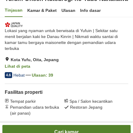
Tinjauan
Kamar & Paket
Ulasan
Info dasar
Lokasi yang nyaman untuk berwisata di Yufuin | Sekitar satu
menit berjalan kaki ke Danau Kinrin | Nikmati waktu santai di
kamar tamu bergaya maisonette dengan pemandian udara
terbuka
Kota Yufu, Oita, Jepang
Lihat di peta
Hebat
Ulasan:
39
4.6
Fasilitas properti
Tempat parkir
Spa / Salon kecantikan
Pemandian udara terbuka
Restoran Jepang
(air panas)
Beranda
Jepang
Oita
Kota Yufu
Cari kamar