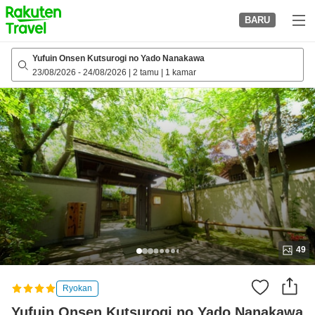
to
BARU
top
page
Yufuin Onsen Kutsurogi no Yado Nanakawa
23/08/2026
-
24/08/2026
|
2 tamu
|
1 kamar
49
Ryokan
Yufuin Onsen Kutsurogi no Yado Nanakawa