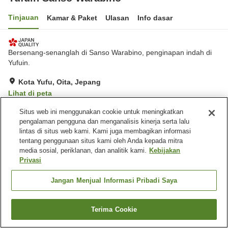
Tinjauan
Kamar & Paket
Ulasan
Info dasar
Bersenang-senanglah di Sanso Warabino, penginapan indah di
Yufuin.
Kota Yufu, Oita, Jepang
Lihat di peta
Luar biasa
Ulasan:
90
4.9
Situs web ini menggunakan cookie untuk meningkatkan
pengalaman pengguna dan menganalisis kinerja serta lalu
lintas di situs web kami. Kami juga membagikan informasi
Fasilitas properti
tentang penggunaan situs kami oleh Anda kepada mitra
media sosial, periklanan, dan analitik kami.
Kebijakan
Wi-Fi
Restoran
Privasi
Bar
Kafe
Jangan Menjual Informasi Pribadi Saya
Beranda
Jepang
Oita
Kota Yufu
Yufuin Sanso Warabino
Terima Cookie
Cari kamar