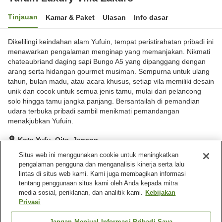
Tinjauan
Kamar & Paket
Ulasan
Info dasar
Dikelilingi keindahan alam Yufuin, tempat peristirahatan pribadi ini
menawarkan pengalaman menginap yang memanjakan. Nikmati
chateaubriand daging sapi Bungo A5 yang dipanggang dengan
arang serta hidangan gourmet musiman. Sempurna untuk ulang
tahun, bulan madu, atau acara khusus, setiap vila memiliki desain
unik dan cocok untuk semua jenis tamu, mulai dari pelancong
solo hingga tamu jangka panjang. Bersantailah di pemandian
udara terbuka pribadi sambil menikmati pemandangan
menakjubkan Yufuin.
Kota Yufu, Oita, Jepang
Lihat di peta
Situs web ini menggunakan cookie untuk meningkatkan
pengalaman pengguna dan menganalisis kinerja serta lalu
Luar biasa
Ulasan:
39
4.8
lintas di situs web kami. Kami juga membagikan informasi
tentang penggunaan situs kami oleh Anda kepada mitra
media sosial, periklanan, dan analitik kami.
Kebijakan
Fasilitas properti
Privasi
Wi-Fi
Makan pribadi
Parkir gratis
Pemandian udara terbuka
Jangan Menjual Informasi Pribadi Saya