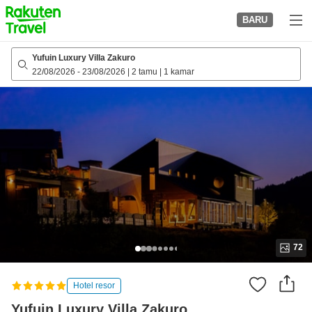
to
BARU
top
page
Yufuin Luxury Villa Zakuro
22/08/2026
-
23/08/2026
|
2 tamu
|
1 kamar
72
Hotel resor
Yufuin Luxury Villa Zakuro