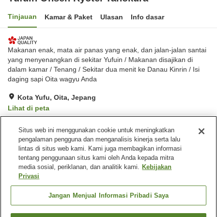
Tinjauan
Kamar & Paket
Ulasan
Info dasar
Makanan enak, mata air panas yang enak, dan jalan-jalan santai
yang menyenangkan di sekitar Yufuin / Makanan disajikan di
dalam kamar / Tenang / Sekitar dua menit ke Danau Kinrin / Isi
daging sapi Oita wagyu Anda
Kota Yufu, Oita, Jepang
Lihat di peta
Luar biasa
Ulasan:
59
4.7
Situs web ini menggunakan cookie untuk meningkatkan
pengalaman pengguna dan menganalisis kinerja serta lalu
lintas di situs web kami. Kami juga membagikan informasi
Fasilitas properti
tentang penggunaan situs kami oleh Anda kepada mitra
Tempat parkir
Pemandian udara terbuka
media sosial, periklanan, dan analitik kami.
Kebijakan
(air panas)
Privasi
Pemandian besar
Pemandian besar (air
panas)
Jangan Menjual Informasi Pribadi Saya