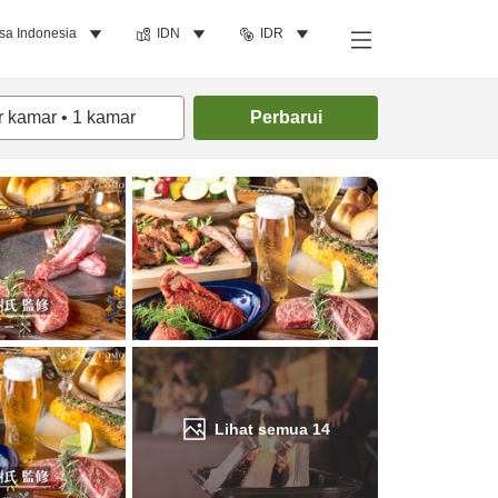
sa Indonesia
IDN
IDR
Cari kamar
r kamar
•
1
kamar
Perbarui
Lihat semua
14