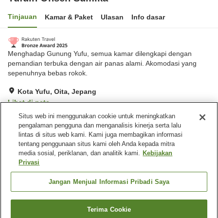
Tinjauan
Kamar & Paket
Ulasan
Info dasar
Menghadap Gunung Yufu, semua kamar dilengkapi dengan
pemandian terbuka dengan air panas alami. Akomodasi yang
sepenuhnya bebas rokok.
Kota Yufu, Oita, Jepang
Lihat di peta
Situs web ini menggunakan cookie untuk meningkatkan
Luar biasa
Ulasan:
467
4.7
pengalaman pengguna dan menganalisis kinerja serta lalu
lintas di situs web kami. Kami juga membagikan informasi
tentang penggunaan situs kami oleh Anda kepada mitra
Fasilitas properti
media sosial, periklanan, dan analitik kami.
Kebijakan
Tempat parkir
Pemandian udara terbuka
Privasi
(air panas)
Pemandian besar (air
Pengiriman ke rumah
Jangan Menjual Informasi Pribadi Saya
panas)
Terima Cookie
Cari kamar
Beranda
Jepang
Oita
Kota Yufu
Yufuin Onsen Sumika