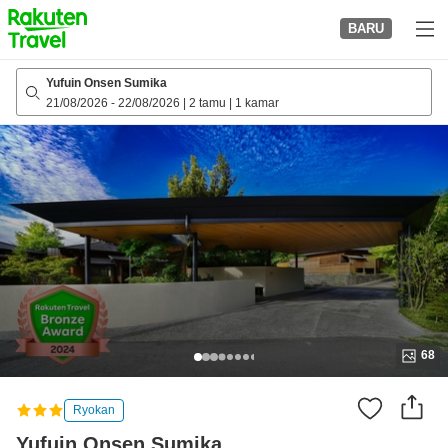
to
BARU
top
page
Yufuin Onsen Sumika
21/08/2026
-
22/08/2026
|
2 tamu
|
1 kamar
68
Ryokan
Yufuin Onsen Sumika