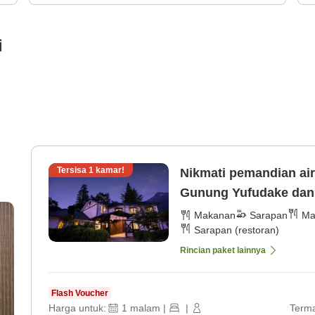
i
Tersisa
1
kamar!
Nikmati pemandian ai
Gunung Yufudake dan 
[Sarapan]
Makanan
Sarapan
Ma
Sarapan (restoran)
Rincian paket lainnya
Flash Voucher
Harga untuk:
1
malam
|
|
Terma