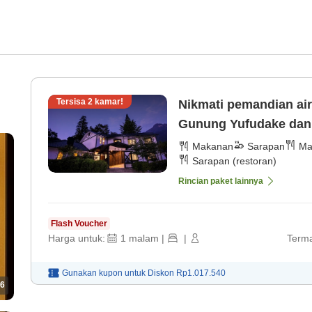
Tersisa
2
kamar!
Nikmati pemandian ai
Gunung Yufudake dan 
[Sarapan]
Makanan
Sarapan
Ma
0
Sarapan (restoran)
Rincian paket lainnya
Flash Voucher
Harga untuk:
1
malam
|
|
Terma
Gunakan kupon untuk
Diskon
Rp1.017.540
6