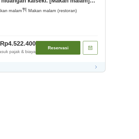
hidangan kaiseki. [Makan malam]
kan malam
Makan malam (restoran)
Rp4.522.400
Reservasi
suk pajak & biaya