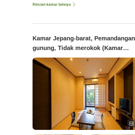
Rincian kamar lainnya
Kamar Jepang-barat, Pemandangan
gunung, Tidak merokok (Kamar
terpisah gaya Jepang dan Barat
dengan pemandian semi terbuka (1
tatami ruang gaya Jepang + kamar
tidur))