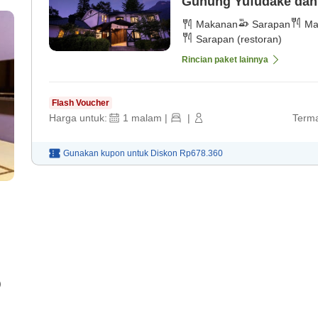
Gunung Yufudake dan 
[Sarapan]
Makanan
Sarapan
Ma
Sarapan (restoran)
Rincian paket lainnya
Flash Voucher
Harga untuk:
1
malam
|
|
Terma
Gunakan kupon untuk
Diskon
Rp678.360
)