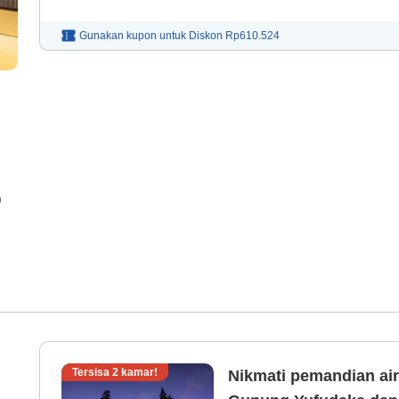
Gunakan kupon untuk
Diskon
Rp610.524
)
Tersisa
2
kamar!
Nikmati pemandian ai