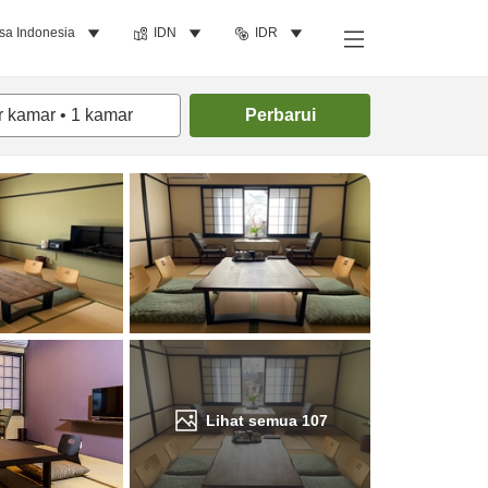
sa Indonesia
IDN
IDR
Cari kamar
r kamar
•
1
kamar
Perbarui
Lihat semua
107