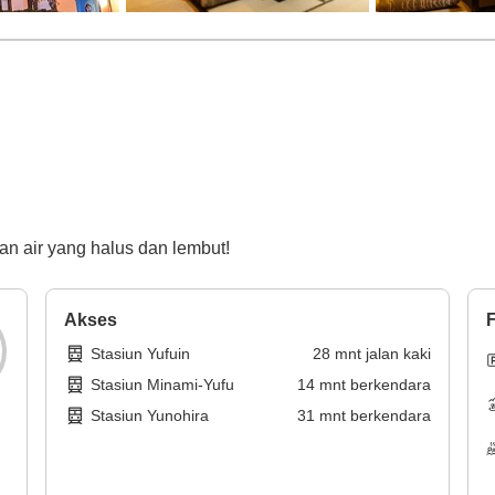
an air yang halus dan lembut!
Akses
F
Stasiun Yufuin
28
mnt
jalan kaki
Stasiun Minami-Yufu
14
mnt
berkendara
Stasiun Yunohira
31
mnt
berkendara