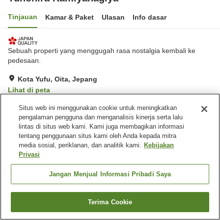
Tinjauan
Kamar & Paket
Ulasan
Info dasar
Sebuah properti yang menggugah rasa nostalgia kembali ke
pedesaan.
Kota Yufu, Oita, Jepang
Lihat di peta
Luar biasa
Ulasan:
52
4.9
Situs web ini menggunakan cookie untuk meningkatkan
pengalaman pengguna dan menganalisis kinerja serta lalu
lintas di situs web kami. Kami juga membagikan informasi
Fasilitas properti
tentang penggunaan situs kami oleh Anda kepada mitra
media sosial, periklanan, dan analitik kami.
Kebijakan
Wi-Fi
Mata air panas di dalam
Privasi
gedung
Area tertentu bisa merokok
Mesin penjual otomatis
Jangan Menjual Informasi Pribadi Saya
Beranda
Jepang
Oita
Kota Yufu
Yunohira Kamiyanagiya
Terima Cookie
Cari kamar