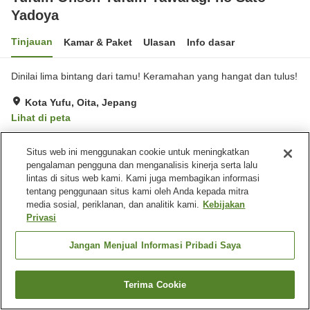
Yadoya
Tinjauan
Kamar & Paket
Ulasan
Info dasar
Dinilai lima bintang dari tamu! Keramahan yang hangat dan tulus!
Kota Yufu, Oita, Jepang
Lihat di peta
Luar biasa
Ulasan:
64
4.9
Situs web ini menggunakan cookie untuk meningkatkan
pengalaman pengguna dan menganalisis kinerja serta lalu
Fasilitas properti
lintas di situs web kami. Kami juga membagikan informasi
tentang penggunaan situs kami oleh Anda kepada mitra
Wi-Fi
Benar-benar bebas rokok
media sosial, periklanan, dan analitik kami.
Kebijakan
Area tertentu bisa merokok
Mesin penjual otomatis
Privasi
Jangan Menjual Informasi Pribadi Saya
Beranda
Jepang
Oita
Kota Yufu
Yufuin Onsen Yufuin Yawaragi no Sato Yadoya
Terima Cookie
Cari kamar