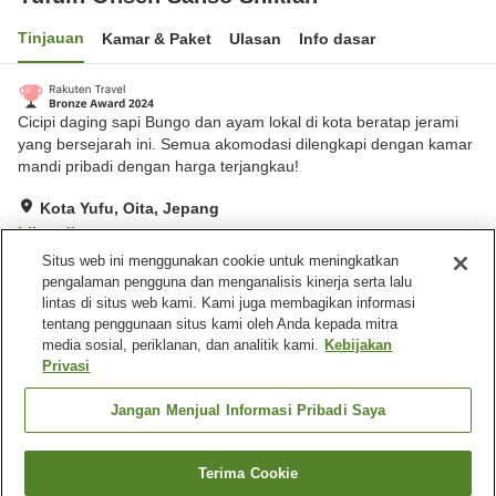
Tinjauan
Kamar & Paket
Ulasan
Info dasar
Cicipi daging sapi Bungo dan ayam lokal di kota beratap jerami
yang bersejarah ini. Semua akomodasi dilengkapi dengan kamar
mandi pribadi dengan harga terjangkau!
Kota Yufu, Oita, Jepang
Lihat di peta
Situs web ini menggunakan cookie untuk meningkatkan
Hebat
Ulasan:
195
4.4
pengalaman pengguna dan menganalisis kinerja serta lalu
lintas di situs web kami. Kami juga membagikan informasi
tentang penggunaan situs kami oleh Anda kepada mitra
Fasilitas properti
media sosial, periklanan, dan analitik kami.
Kebijakan
Tempat parkir
Mesin penjual otomatis
Privasi
Pemandian udara terbuka
Pemandian besar (air
(air panas)
panas)
Jangan Menjual Informasi Pribadi Saya
Beranda
Jepang
Oita
Kota Yufu
Terima Cookie
Cari kamar
Yufuin Onsen Sanso Shikian