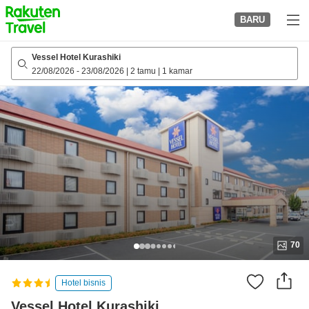
to
BARU
top
page
Vessel Hotel Kurashiki
22/08/2026
-
23/08/2026
|
2 tamu
|
1 kamar
70
Hotel bisnis
Vessel Hotel Kurashiki