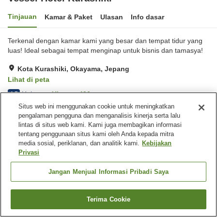
Tinjauan
Kamar & Paket
Ulasan
Info dasar
Terkenal dengan kamar kami yang besar dan tempat tidur yang
luas! Ideal sebagai tempat menginap untuk bisnis dan tamasya!
Kota Kurashiki, Okayama, Jepang
Lihat di peta
Hebat
Ulasan:
496
4.5
Situs web ini menggunakan cookie untuk meningkatkan
pengalaman pengguna dan menganalisis kinerja serta lalu
Fasilitas properti
lintas di situs web kami. Kami juga membagikan informasi
tentang penggunaan situs kami oleh Anda kepada mitra
Wi-Fi
Lounge
media sosial, periklanan, dan analitik kami.
Kebijakan
Area tertentu bisa merokok
Mesin penjual otomatis
Privasi
Beranda
Jepang
Okayama
Kota Kurashiki
Jangan Menjual Informasi Pribadi Saya
Vessel Hotel Kurashiki
Terima Cookie
Cari kamar