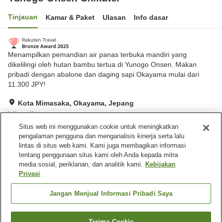
Tinjauan
Kamar & Paket
Ulasan
Info dasar
Menampilkan pemandian air panas terbuka mandiri yang
dikelilingi oleh hutan bambu tertua di Yunogo Onsen. Makan
pribadi dengan abalone dan daging sapi Okayama mulai dari
11.300 JPY!
Kota Mimasaka, Okayama, Jepang
Lihat di peta
Situs web ini menggunakan cookie untuk meningkatkan
Hebat
Ulasan:
812
4.3
pengalaman pengguna dan menganalisis kinerja serta lalu
lintas di situs web kami. Kami juga membagikan informasi
tentang penggunaan situs kami oleh Anda kepada mitra
Fasilitas properti
media sosial, periklanan, dan analitik kami.
Kebijakan
Tempat parkir
Kafe
Privasi
Ramah hewan peliharaan di
Mesin penjual otomatis
dalam gedung
Jangan Menjual Informasi Pribadi Saya
Beranda
Jepang
Okayama
Kota Mimasaka
Terima Cookie