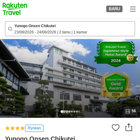
to
BARU
top
page
Yunogo Onsen Chikutei
23/08/2026
-
24/08/2026
|
2 tamu
|
1 kamar
56
Ryokan
Yunogo Onsen Chikutei