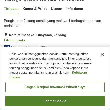
Tinjauan
Kamar & Paket
Ulasan
Info dasar
Penginapan Jepang otentik yang melayani berbagai keperluan
perjalanan.
Kota Mimasaka, Okayama, Jepang
Lihat di peta
Hebat
Ulasan:
459
4.5
Situs web ini menggunakan cookie untuk meningkatkan
pengalaman pengguna dan menganalisis kinerja serta lalu
Fasilitas properti
lintas di situs web kami. Kami juga membagikan informasi
tentang penggunaan situs kami oleh Anda kepada mitra
Tempat parkir
Spa / Salon kecantikan
media sosial, periklanan, dan analitik kami.
Kebijakan
Lounge
Kafe
Privasi
Beranda
Jepang
Okayama
Kota Mimasaka
Jangan Menjual Informasi Pribadi Saya
Yunogo Onsen Hotel Yunomori Bishunkaku
Terima Cookie
Cari kamar