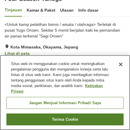
Tinjauan
Kamar & Paket
Ulasan
Info dasar
<Untuk kamp pelatihan bisnis / wisata / olahraga> Terletak di
pusat Yugo Onsen. Sekitar 5 menit berjalan kaki ke pemandian
air panas terkenal "Sagi Onsen"
Kota Mimasaka, Okayama, Jepang
Lihat di peta
Baik
Ulasan:
59
3.9
Situs web ini menggunakan cookie untuk meningkatkan
pengalaman pengguna dan menganalisis kinerja serta lalu
lintas di situs web kami. Kami juga membagikan informasi
Fasilitas properti
tentang penggunaan situs kami oleh Anda kepada mitra
media sosial, periklanan, dan analitik kami.
Kebijakan
Wi-Fi
Mesin penjual otomatis
Privasi
Aula perjamuan
Parkir gratis
Jangan Menjual Informasi Pribadi Saya
Beranda
Jepang
Okayama
Kota Mimasaka
Four Season Yunogo
Terima Cookie
Cari kamar