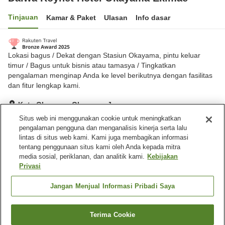
Tinjauan
Kamar & Paket
Ulasan
Info dasar
Lokasi bagus / Dekat dengan Stasiun Okayama, pintu keluar
timur / Bagus untuk bisnis atau tamasya / Tingkatkan
pengalaman menginap Anda ke level berikutnya dengan fasilitas
dan fitur lengkap kami.
Kota Okayama, Okayama, Jepang
Lihat di peta
Situs web ini menggunakan cookie untuk meningkatkan
pengalaman pengguna dan menganalisis kinerja serta lalu
Sangat baik
Ulasan:
1,157
4.2
lintas di situs web kami. Kami juga membagikan informasi
tentang penggunaan situs kami oleh Anda kepada mitra
media sosial, periklanan, dan analitik kami.
Kebijakan
Fasilitas properti
Privasi
Tempat parkir
Spa / Salon kecantikan
Restoran
Pojok izakaya
Jangan Menjual Informasi Pribadi Saya
Beranda
Jepang
Okayama
Kota Okayama
Terima Cookie
Cari kamar
Daiwa Roynet Hotel Okayama Ekimae