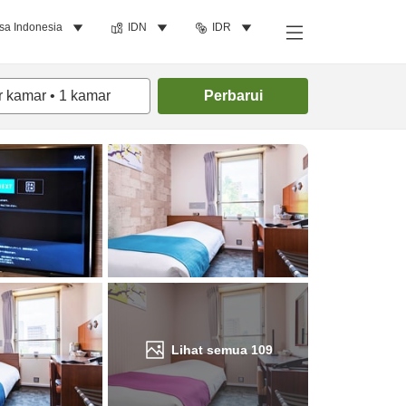
sa Indonesia
IDN
IDR
Cari kamar
r kamar
•
1
kamar
Perbarui
Lihat semua
109