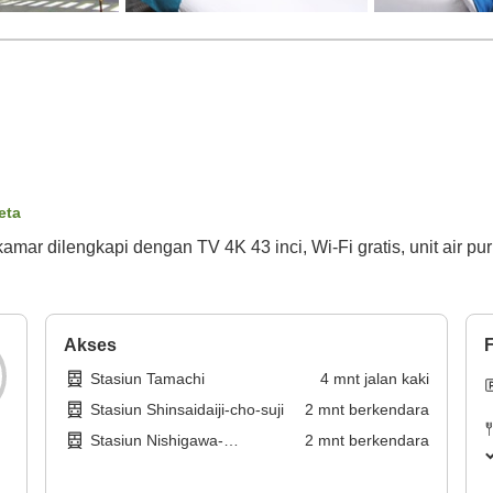
eta
r dilengkapi dengan TV 4K 43 inci, Wi-Fi gratis, unit air pur
Akses
F
Stasiun Tamachi
4
mnt
jalan kaki
Stasiun Shinsaidaiji-cho-suji
2
mnt
berkendara
Stasiun Nishigawa-
2
mnt
berkendara
ryokudokoen