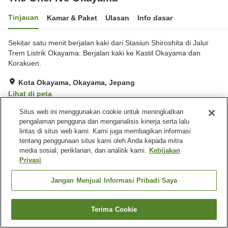
Tinjauan
Kamar & Paket
Ulasan
Info dasar
Sekitar satu menit berjalan kaki dari Stasiun Shiroshita di Jalur
Trem Listrik Okayama. Berjalan kaki ke Kastil Okayama dan
Korakuen.
Kota Okayama, Okayama, Jepang
Lihat di peta
Sangat baik
Ulasan:
805
4
Situs web ini menggunakan cookie untuk meningkatkan
pengalaman pengguna dan menganalisis kinerja serta lalu
lintas di situs web kami. Kami juga membagikan informasi
Beranda
Jepang
Okayama
Kota Okayama
tentang penggunaan situs kami oleh Anda kepada mitra
The OneFive Okayama
media sosial, periklanan, dan analitik kami.
Kebijakan
Privasi
Jangan Menjual Informasi Pribadi Saya
Terima Cookie
Cari kamar