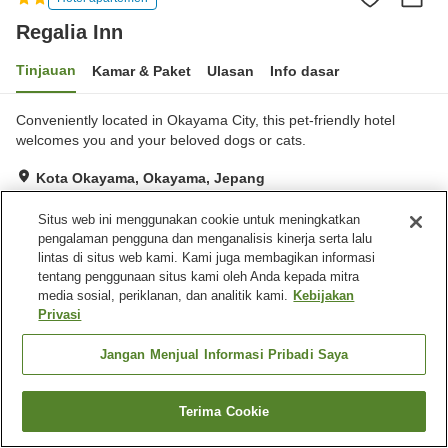
Regalia Inn
Tinjauan
Kamar & Paket
Ulasan
Info dasar
Conveniently located in Okayama City, this pet-friendly hotel
welcomes you and your beloved dogs or cats.
Kota Okayama, Okayama, Jepang
Lihat di peta
Situs web ini menggunakan cookie untuk meningkatkan
Sangat baik
Ulasan:
19
3.9
pengalaman pengguna dan menganalisis kinerja serta lalu
lintas di situs web kami. Kami juga membagikan informasi
tentang penggunaan situs kami oleh Anda kepada mitra
Fasilitas properti
media sosial, periklanan, dan analitik kami.
Kebijakan
Privasi
Ramah hewan peliharaan di
dalam gedung
Jangan Menjual Informasi Pribadi Saya
Beranda
Jepang
Okayama
Kota Okayama
Regalia Inn
Terima Cookie
Cari kamar