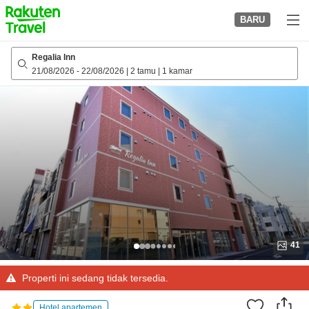
to
BARU
top
page
Regalia Inn
21/08/2026
-
22/08/2026
|
2 tamu
|
1 kamar
41
Properti ini sedang tidak tersedia.
Hotel apartemen