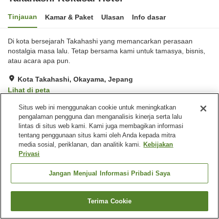
Tinjauan
Kamar & Paket
Ulasan
Info dasar
Di kota bersejarah Takahashi yang memancarkan perasaan
nostalgia masa lalu. Tetap bersama kami untuk tamasya, bisnis,
atau acara apa pun.
Kota Takahashi, Okayama, Jepang
Lihat di peta
Sangat baik
Ulasan:
156
4.1
Situs web ini menggunakan cookie untuk meningkatkan
pengalaman pengguna dan menganalisis kinerja serta lalu
lintas di situs web kami. Kami juga membagikan informasi
Fasilitas properti
tentang penggunaan situs kami oleh Anda kepada mitra
media sosial, periklanan, dan analitik kami.
Kebijakan
Tempat parkir
Restoran
Privasi
Lounge
Mesin penjual otomatis
Jangan Menjual Informasi Pribadi Saya
Beranda
Jepang
Okayama
Kota Takahashi
Takahashi Kokusai Hotel
Terima Cookie
Cari kamar