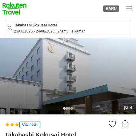
to
BARU
top
page
Takahashi Kokusai Hotel
23/08/2026
-
24/08/2026
|
2 tamu
|
1 kamar
4
City hotel
Takahashi Kokusai Hotel