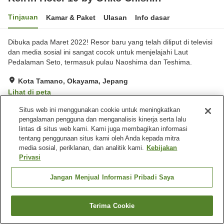
Tinjauan
Kamar & Paket
Ulasan
Info dasar
Dibuka pada Maret 2022! Resor baru yang telah diliput di televisi
dan media sosial ini sangat cocok untuk menjelajahi Laut
Pedalaman Seto, termasuk pulau Naoshima dan Teshima.
Kota Tamano, Okayama, Jepang
Lihat di peta
Hebat
Ulasan:
587
4.4
Situs web ini menggunakan cookie untuk meningkatkan
pengalaman pengguna dan menganalisis kinerja serta lalu
lintas di situs web kami. Kami juga membagikan informasi
Fasilitas properti
tentang penggunaan situs kami oleh Anda kepada mitra
media sosial, periklanan, dan analitik kami.
Kebijakan
Restoran
Lounge
Privasi
Mesin penjual otomatis
Toko
Jangan Menjual Informasi Pribadi Saya
Beranda
Jepang
Okayama
Kota Tamano
Keirin Hotel 10 by Onko Chishin
Terima Cookie
Cari kamar