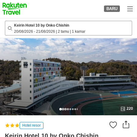
to
BARU
top
page
Keirin Hotel 10 by Onko Chishin
20/08/2026
-
21/08/2026
|
2 tamu
|
1 kamar
220
Hotel resor
Keirin Hotel 10 by Onko Chishin