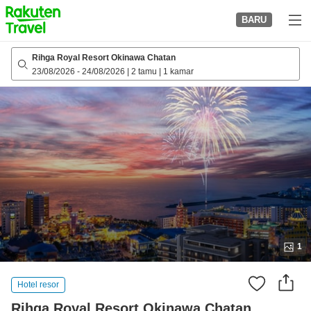
to
BARU
top
page
Rihga Royal Resort Okinawa Chatan
23/08/2026
-
24/08/2026
|
2 tamu
|
1 kamar
1
Hotel resor
Rihga Royal Resort Okinawa Chatan