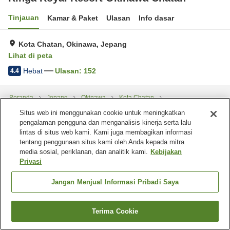
Tinjauan
Kamar & Paket
Ulasan
Info dasar
Kota Chatan, Okinawa, Jepang
Lihat di peta
Hebat
Ulasan:
152
4.4
Beranda
Jepang
Okinawa
Kota Chatan
Rihga Royal Resort Okinawa Chatan
Situs web ini menggunakan cookie untuk meningkatkan
pengalaman pengguna dan menganalisis kinerja serta lalu
lintas di situs web kami. Kami juga membagikan informasi
tentang penggunaan situs kami oleh Anda kepada mitra
media sosial, periklanan, dan analitik kami.
Kebijakan
Privasi
Jangan Menjual Informasi Pribadi Saya
Terima Cookie
Cari kamar