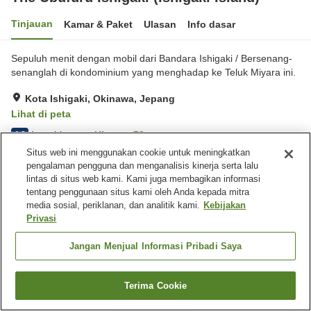
Tinjauan
Kamar & Paket
Ulasan
Info dasar
Sepuluh menit dengan mobil dari Bandara Ishigaki / Bersenang-
senanglah di kondominium yang menghadap ke Teluk Miyara ini.
Kota Ishigaki, Okinawa, Jepang
Lihat di peta
Luar biasa
Ulasan:
72
4.8
Situs web ini menggunakan cookie untuk meningkatkan
pengalaman pengguna dan menganalisis kinerja serta lalu
Fasilitas properti
lintas di situs web kami. Kami juga membagikan informasi
tentang penggunaan situs kami oleh Anda kepada mitra
Wi-Fi
Spa / Salon kecantikan
media sosial, periklanan, dan analitik kami.
Kebijakan
Gym / Klub kebugaran
Restoran
Privasi
Beranda
Jepang
Okinawa
Kota Ishigaki
Jangan Menjual Informasi Pribadi Saya
The Ubufuru Ishigaki (Ishigaki Island)
Terima Cookie
Cari kamar