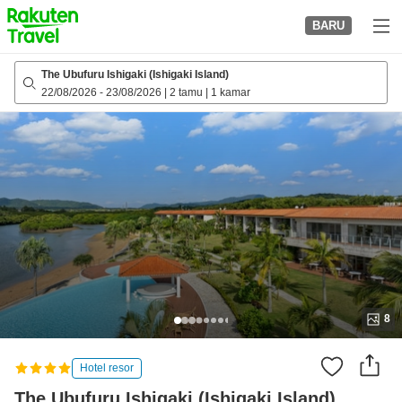
to
BARU
top
page
The Ubufuru Ishigaki (Ishigaki Island)
22/08/2026
-
23/08/2026
|
2 tamu
|
1 kamar
8
Hotel resor
The Ubufuru Ishigaki (Ishigaki Island)