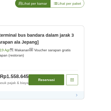
Lihat per kamar
Lihat per paket
 terminal bus bandara dalam jarak 3
arapan ala Jepang]
19 Agt
Makanan
Voucher sarapan gratis
apan (restoran)
Rp1.558.645
Reservasi
suk pajak & biaya