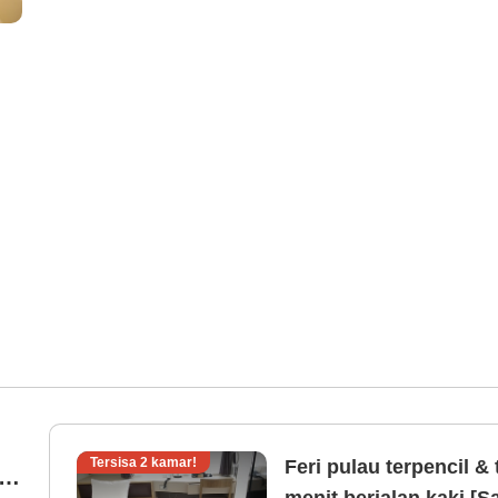
Tersisa
2
kamar!
Feri pulau terpencil &
r
menit berjalan kaki [S