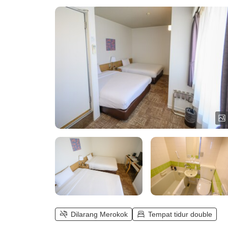
tempat tidur 140cm／18 meter
persegi／Wi-Fi)
Dilarang Merokok
Tempat tidur double