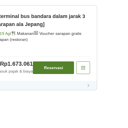
 terminal bus bandara dalam jarak 3
arapan ala Jepang]
19 Agt
Makanan
Voucher sarapan gratis
apan (restoran)
Rp1.673.061
Reservasi
suk pajak & biaya