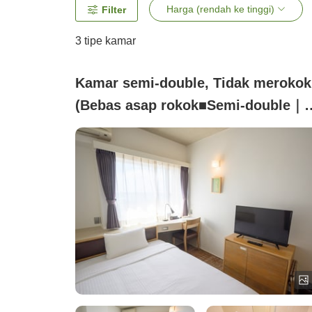
Harga (rendah ke tinggi)
Filter
3
tipe kamar
Kamar semi-double, Tidak merokok
(Bebas asap rokok■Semi-double｜
Lebar tempat tidur 130cm／13 mete
persegi／Wi-Fi)