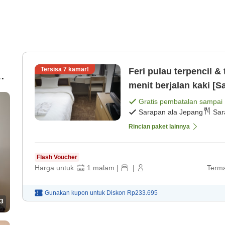
Tersisa
7
kamar!
Feri pulau terpencil &
menit berjalan kaki [S
r
Gratis pembatalan sampai
Sarapan ala Jepang
Sar
Rincian paket lainnya
Flash Voucher
Harga untuk:
1
malam
|
|
Terma
Gunakan kupon untuk
Diskon
Rp233.695
3