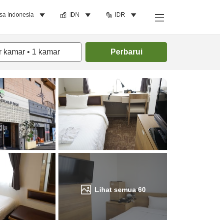
sa Indonesia
IDN
IDR
Cari kamar
r kamar
•
1
kamar
Perbarui
Lihat semua
60