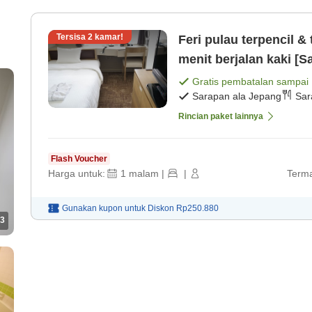
Tersisa
2
kamar!
Feri pulau terpencil &
menit berjalan kaki [S
Gratis pembatalan sampai
Sarapan ala Jepang
Sar
Rincian paket lainnya
Flash Voucher
Harga untuk:
1
malam
|
|
Terma
Gunakan kupon untuk
Diskon
Rp250.880
3