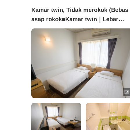
Kamar twin, Tidak merokok (Bebas
asap rokok■Kamar twin｜Lebar
tempat tidur 110cm／16 meter
persegi／Wi-Fi tersedia)