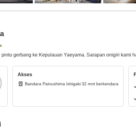
ma
a
to, pintu gerbang ke Kepulauan Yaeyama. Sarapan onigiri kami h
Akses
F
Bandara Painushima Ishigaki
32
mnt
berkendara
i