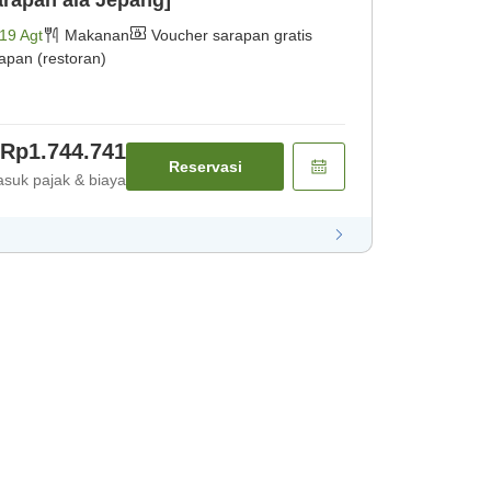
19 Agt
Makanan
Voucher sarapan gratis
apan (restoran)
Rp1.744.741
Reservasi
suk pajak & biaya