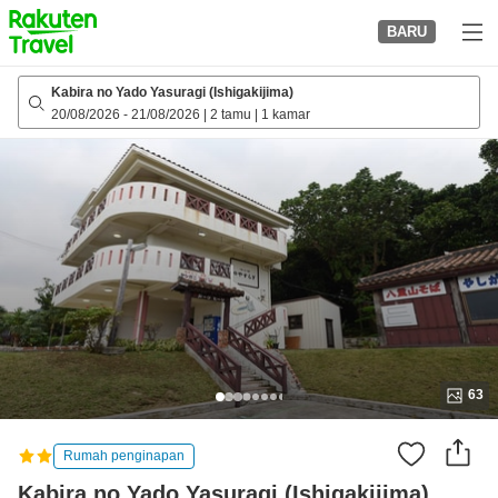
to
BARU
top
page
Kabira no Yado Yasuragi (Ishigakijima)
20/08/2026
-
21/08/2026
|
2 tamu
|
1 kamar
63
Rumah penginapan
Kabira no Yado Yasuragi (Ishigakijima)