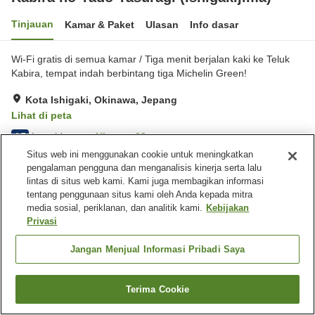
Tinjauan
Kamar & Paket
Ulasan
Info dasar
Wi-Fi gratis di semua kamar / Tiga menit berjalan kaki ke Teluk
Kabira, tempat indah berbintang tiga Michelin Green!
Kota Ishigaki, Okinawa, Jepang
Lihat di peta
Luar biasa
Ulasan:
23
4.7
Situs web ini menggunakan cookie untuk meningkatkan
pengalaman pengguna dan menganalisis kinerja serta lalu
Fasilitas properti
lintas di situs web kami. Kami juga membagikan informasi
tentang penggunaan situs kami oleh Anda kepada mitra
Tempat parkir
Restoran
media sosial, periklanan, dan analitik kami.
Kebijakan
Laundry berbayar
Privasi
Beranda
Jepang
Okinawa
Kota Ishigaki
Jangan Menjual Informasi Pribadi Saya
Kabira no Yado Yasuragi (Ishigakijima)
Terima Cookie
Cari kamar