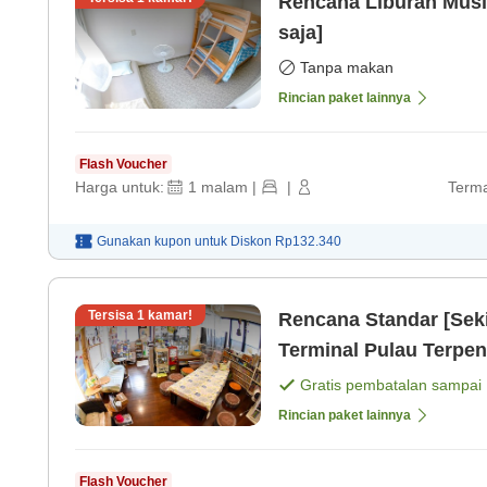
Rencana Liburan Mus
saja]
Tanpa makan
Rincian paket lainnya
Flash Voucher
Harga untuk:
1
malam
|
|
Terma
Gunakan kupon untuk
Diskon
Rp132.340
Tersisa
1
kamar!
Rencana Standar [Sekitar 10 menit berjalan kaki ke
Terminal Pulau Terpen
menjelajahi Kepulauan
Gratis pembatalan sampai
Rincian paket lainnya
Flash Voucher