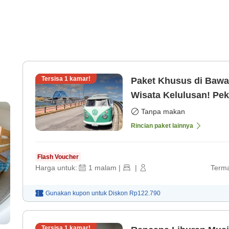
Tersisa
1
kamar!
Paket Khusus di Bawah Usia 25 Untuk
Wisata Kelulusan! Pek
juga boleh Mari 
Tanpa makan
Rincian paket lainnya
Flash Voucher
Harga untuk:
1
malam
|
|
Terma
Gunakan kupon untuk
Diskon
Rp122.790
Tersisa
1
kamar!