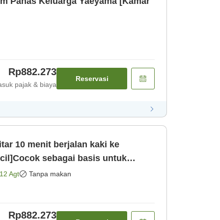
im Panas Keluarga Yaeyama [Kamar
Rp882.273
Reservasi
suk pajak & biaya
cil]Cocok sebagai basis untuk
 Yaeya [Kamar saja]
12 Agt
Tanpa makan
Rp882.273