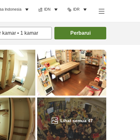
sa Indonesia
IDN
IDR
Cari kamar
r kamar
•
1
kamar
Perbarui
Lihat semua
47