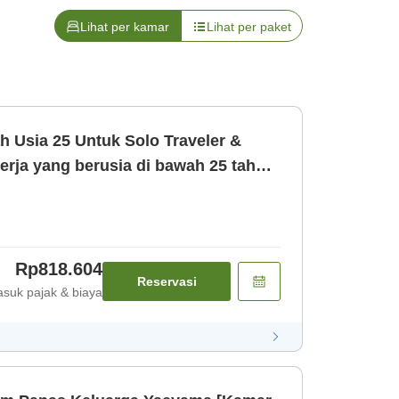
Lihat per kamar
Lihat per paket
 Solo Traveler &
erja yang berusia di bawah 25 tahun
bep [Kamar saja]
Rp818.604
Reservasi
suk pajak & biaya