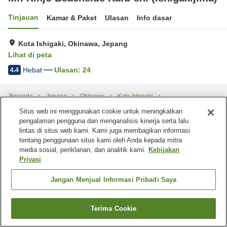
Tinjauan
Kamar & Paket
Ulasan
Info dasar
Kota Ishigaki, Okinawa, Jepang
Lihat di peta
Hebat
Ulasan:
24
4.4
Beranda
Jepang
Okinawa
Kota Ishigaki
Mr. Kinjo Beachside Kafu-shi (Ishigakijima)
Situs web ini menggunakan cookie untuk meningkatkan
pengalaman pengguna dan menganalisis kinerja serta lalu
lintas di situs web kami. Kami juga membagikan informasi
tentang penggunaan situs kami oleh Anda kepada mitra
media sosial, periklanan, dan analitik kami.
Kebijakan
Privasi
Jangan Menjual Informasi Pribadi Saya
Terima Cookie
Cari kamar