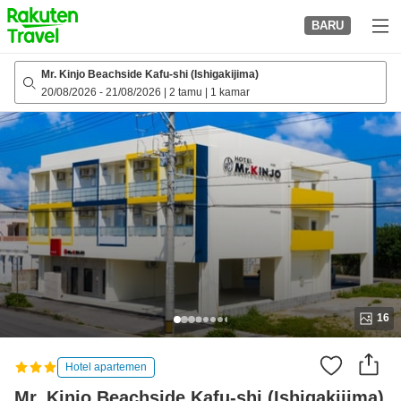
to
BARU
top
page
Mr. Kinjo Beachside Kafu-shi (Ishigakijima)
20/08/2026
-
21/08/2026
|
2 tamu
|
1 kamar
16
Hotel apartemen
Mr. Kinjo Beachside Kafu-shi (Ishigakijima)