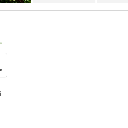
a
ra
i