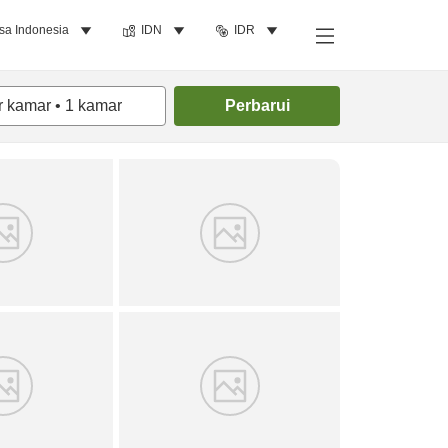
sa Indonesia
IDN
IDR
Cari kamar
r kamar
•
1
kamar
Perbarui