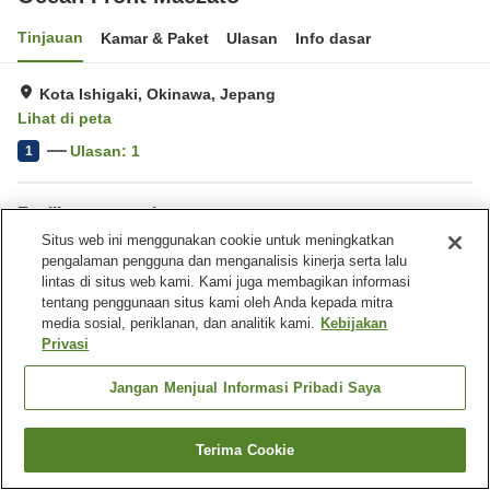
Tinjauan
Kamar & Paket
Ulasan
Info dasar
Kota Ishigaki, Okinawa, Jepang
Lihat di peta
Ulasan:
1
1
Fasilitas properti
Situs web ini menggunakan cookie untuk meningkatkan
Tempat parkir
pengalaman pengguna dan menganalisis kinerja serta lalu
lintas di situs web kami. Kami juga membagikan informasi
Beranda
tentang penggunaan situs kami oleh Anda kepada mitra
Jepang
Okinawa
Kota Ishigaki
Ocean Front Maezato
media sosial, periklanan, dan analitik kami.
Kebijakan
Privasi
Jangan Menjual Informasi Pribadi Saya
Terima Cookie
Cari kamar