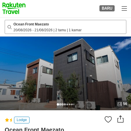
to
BARU
top
page
Ocean Front Maezato
20/08/2026
-
21/08/2026
|
2 tamu
|
1 kamar
56
Lodge
Ocean Front Maezato