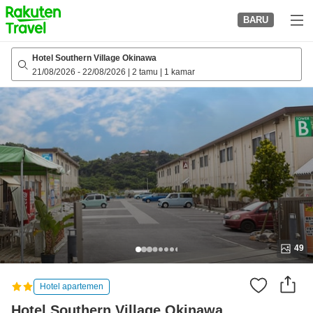
to
BARU
top
page
Hotel Southern Village Okinawa
21/08/2026
-
22/08/2026
|
2 tamu
|
1 kamar
49
Hotel apartemen
Hotel Southern Village Okinawa