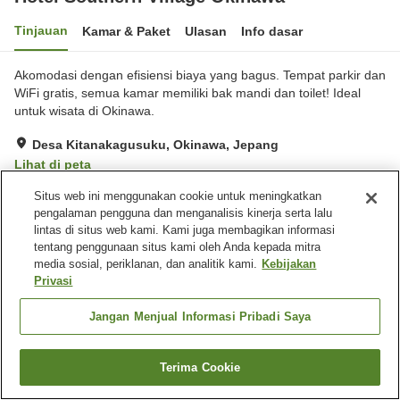
Tinjauan
Kamar & Paket
Ulasan
Info dasar
Akomodasi dengan efisiensi biaya yang bagus. Tempat parkir dan
WiFi gratis, semua kamar memiliki bak mandi dan toilet! Ideal
untuk wisata di Okinawa.
Desa Kitanakagusuku, Okinawa, Jepang
Lihat di peta
Baik
Ulasan:
62
3.6
Situs web ini menggunakan cookie untuk meningkatkan
pengalaman pengguna dan menganalisis kinerja serta lalu
lintas di situs web kami. Kami juga membagikan informasi
Fasilitas properti
tentang penggunaan situs kami oleh Anda kepada mitra
media sosial, periklanan, dan analitik kami.
Kebijakan
Tempat parkir
Restoran
Privasi
Mesin penjual otomatis
Ruang serbaguna
Jangan Menjual Informasi Pribadi Saya
Beranda
Jepang
Okinawa
Desa Kitanakagusuku
Hotel Southern Village Okinawa
Terima Cookie
Cari kamar