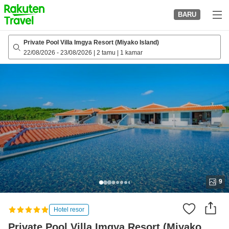
to
BARU
top
page
Private Pool Villa Imgya Resort (Miyako Island)
22/08/2026
-
23/08/2026
|
2 tamu
|
1 kamar
9
Hotel resor
Private Pool Villa Imgya Resort (Miyako