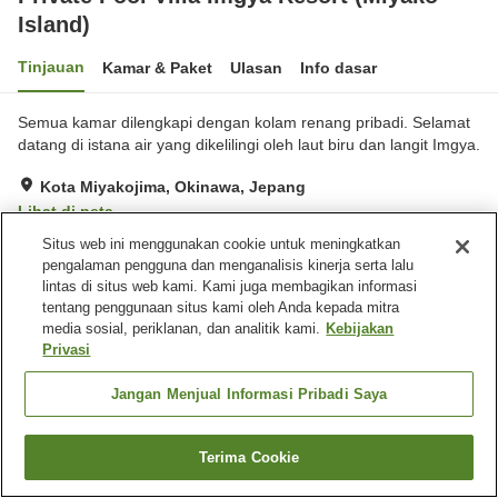
Island)
Tinjauan
Kamar & Paket
Ulasan
Info dasar
Semua kamar dilengkapi dengan kolam renang pribadi. Selamat
datang di istana air yang dikelilingi oleh laut biru dan langit Imgya.
Kota Miyakojima, Okinawa, Jepang
Lihat di peta
Situs web ini menggunakan cookie untuk meningkatkan
Baik
Ulasan:
4
3.7
pengalaman pengguna dan menganalisis kinerja serta lalu
lintas di situs web kami. Kami juga membagikan informasi
Fasilitas properti
tentang penggunaan situs kami oleh Anda kepada mitra
media sosial, periklanan, dan analitik kami.
Kebijakan
Wi-Fi
Tempat parkir
Privasi
Restoran
Benar-benar bebas rokok
Jangan Menjual Informasi Pribadi Saya
Beranda
Jepang
Okinawa
Kota Miyakojima
Private Pool Villa Imgya Resort (Miyako Island)
Terima Cookie
Cari kamar