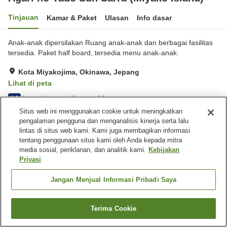
Tinjauan
Kamar & Paket
Ulasan
Info dasar
Anak-anak dipersilakan Ruang anak-anak dan berbagai fasilitas
tersedia. Paket half board, tersedia menu anak-anak.
Kota Miyakojima, Okinawa, Jepang
Lihat di peta
Luar biasa
Ulasan:
23
4.9
Situs web ini menggunakan cookie untuk meningkatkan
pengalaman pengguna dan menganalisis kinerja serta lalu
Fasilitas properti
lintas di situs web kami. Kami juga membagikan informasi
tentang penggunaan situs kami oleh Anda kepada mitra
Tempat parkir
Spa / Salon kecantikan
media sosial, periklanan, dan analitik kami.
Kebijakan
Laundry gratis
Privasi
Beranda
Jepang
Okinawa
Kota Miyakojima
Jangan Menjual Informasi Pribadi Saya
Agari no Yado Sun Sarra (Miyako Island)
Terima Cookie
Cari kamar