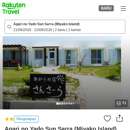
to
BARU
top
page
Agari no Yado Sun Sarra (Miyako Island)
21/08/2026
-
22/08/2026
|
2 tamu
|
1 kamar
71
Penginapan
Agari no Yado Sun Sarra (Miyako Island)