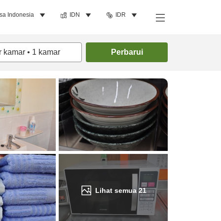
sa Indonesia
IDN
IDR
Cari kamar
r kamar
•
1
kamar
Perbarui
Lihat semua
21