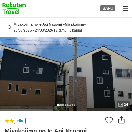
to
BARU
top
page
Miyakojima no Ie Aoi Nagomi <Miyakojima>
23/08/2026
-
24/08/2026
|
2 tamu
|
1 kamar
14
Vila
Miyakojima no Ie Aoi Nagomi