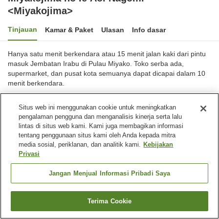
<Miyakojima>
Tinjauan
Kamar & Paket
Ulasan
Info dasar
Hanya satu menit berkendara atau 15 menit jalan kaki dari pintu
masuk Jembatan Irabu di Pulau Miyako. Toko serba ada,
supermarket, dan pusat kota semuanya dapat dicapai dalam 10
menit berkendara.
Kota Miyakojima, Okinawa, Jepang
Situs web ini menggunakan cookie untuk meningkatkan
Lihat di peta
pengalaman pengguna dan menganalisis kinerja serta lalu
lintas di situs web kami. Kami juga membagikan informasi
Luar biasa
Ulasan:
10
5
tentang penggunaan situs kami oleh Anda kepada mitra
media sosial, periklanan, dan analitik kami.
Kebijakan
Privasi
Fasilitas properti
Tempat parkir
Jangan Menjual Informasi Pribadi Saya
Beranda
Jepang
Okinawa
Kota Miyakojima
Terima Cookie
Cari kamar
Miyakojima no Ie Aoi Nagomi <Miyakojima>