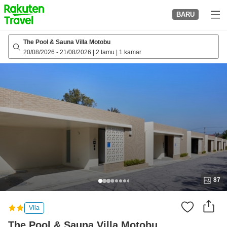
to
BARU
top
page
The Pool & Sauna Villa Motobu
20/08/2026
-
21/08/2026
|
2 tamu
|
1 kamar
87
Vila
The Pool & Sauna Villa Motobu