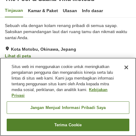
Tinjauan
Kamar & Paket
Ulasan
Info dasar
Sebuah vila dengan kolam renang pribadi di semua sayap.
Saksikan pemandangan laut dari ruang tamu dan nikmati waktu
santai Anda.
Kota Motobu, Okinawa, Jepang
Lihat di peta
Luar biasa
Ulasan:
2
4.8
Situs web ini menggunakan cookie untuk meningkatkan
pengalaman pengguna dan menganalisis kinerja serta lalu
lintas di situs web kami. Kami juga membagikan informasi
Fasilitas properti
tentang penggunaan situs kami oleh Anda kepada mitra
media sosial, periklanan, dan analitik kami.
Kebijakan
Wi-Fi
Sauna
Privasi
Benar-benar bebas rokok
Parkir gratis
Jangan Menjual Informasi Pribadi Saya
Beranda
Jepang
Okinawa
Kota Motobu
The Pool & Sauna Villa Motobu
Terima Cookie
Cari kamar