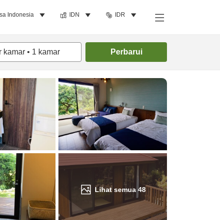
sa Indonesia
IDN
IDR
Cari kamar
r kamar
•
1
kamar
Perbarui
Lihat semua
48