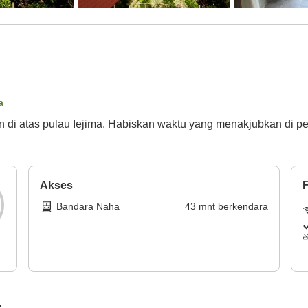
a
di atas pulau Iejima. Habiskan waktu yang menakjubkan di p
Akses
F
Bandara Naha
43
mnt
berkendara