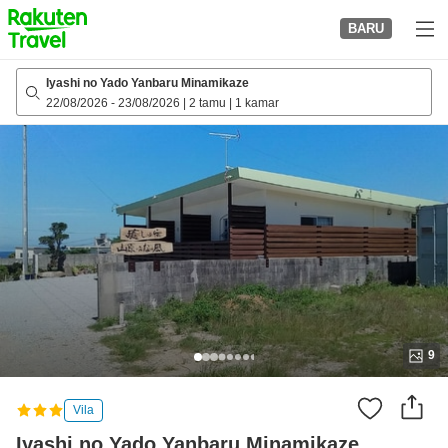
to
BARU
top
page
Iyashi no Yado Yanbaru Minamikaze
22/08/2026
-
23/08/2026
|
2 tamu
|
1 kamar
9
Vila
Iyashi no Yado Yanbaru Minamikaze