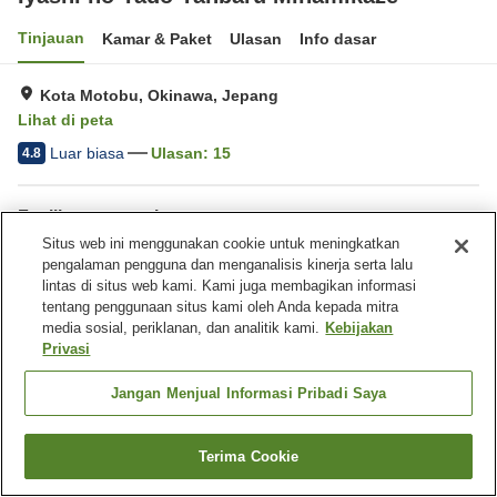
Tinjauan
Kamar & Paket
Ulasan
Info dasar
Kota Motobu, Okinawa, Jepang
Lihat di peta
Luar biasa
Ulasan:
15
4.8
Fasilitas properti
Situs web ini menggunakan cookie untuk meningkatkan
Tempat parkir
pengalaman pengguna dan menganalisis kinerja serta lalu
lintas di situs web kami. Kami juga membagikan informasi
Beranda
tentang penggunaan situs kami oleh Anda kepada mitra
Jepang
Okinawa
Kota Motobu
Iyashi no Yado Yanbaru Minamikaze
media sosial, periklanan, dan analitik kami.
Kebijakan
Privasi
Jangan Menjual Informasi Pribadi Saya
Terima Cookie
Cari kamar