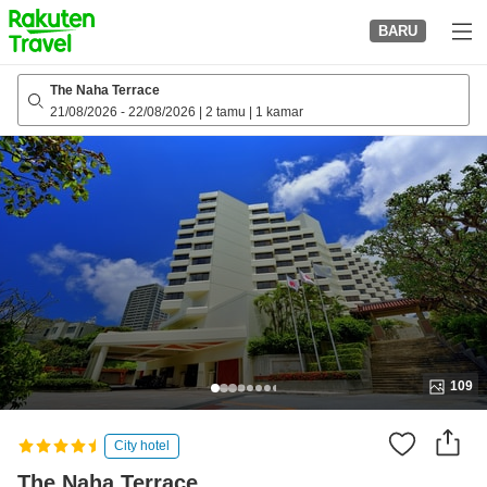
to
BARU
top
page
The Naha Terrace
21/08/2026
-
22/08/2026
|
2 tamu
|
1 kamar
109
City hotel
The Naha Terrace