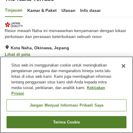
Tinjauan
Kamar & Paket
Ulasan
Info dasar
Resor mewah Naha ini menawarkan kenyamanan dengan lokasi
perkotaan dan perasaan keterbukaan sebuah resor.
Kota Naha, Okinawa, Jepang
Lihat di peta
Hebat
Ulasan:
83
4.6
Situs web ini menggunakan cookie untuk meningkatkan
pengalaman pengguna dan menganalisis kinerja serta lalu
lintas di situs web kami. Kami juga membagikan informasi
Fasilitas properti
tentang penggunaan situs kami oleh Anda kepada mitra
media sosial, periklanan, dan analitik kami.
Kebijakan
Sauna
Spa / Salon kecantikan
Privasi
Gym / Klub kebugaran
Restoran
Jangan Menjual Informasi Pribadi Saya
Beranda
Jepang
Okinawa
Kota Naha
The Naha Terrace
Terima Cookie
Cari kamar