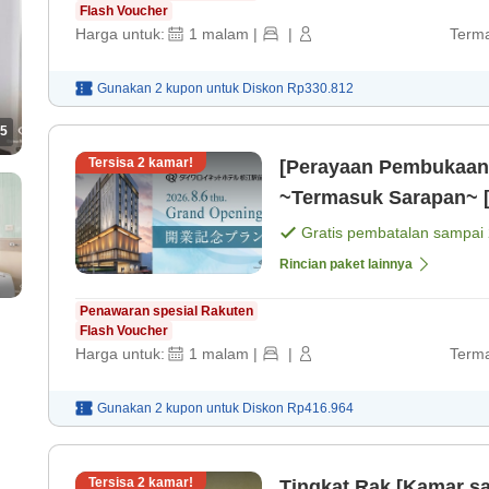
Flash Voucher
Harga untuk:
1
malam
|
|
Terma
Gunakan 2 kupon untuk
Diskon
Rp330.812
5
Tersisa
2
kamar!
[Perayaan Pembukaan 
~Termasuk Sarapan~ 
Gratis pembatalan sampai
Rincian paket lainnya
Penawaran spesial Rakuten
Flash Voucher
Harga untuk:
1
malam
|
|
Terma
Gunakan 2 kupon untuk
Diskon
Rp416.964
Tersisa
2
kamar!
Tingkat Rak [Kamar sa