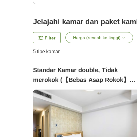
Jelajahi kamar dan paket kam
Harga (rendah ke tinggi)
Filter
5
tipe kamar
Standar Kamar double, Tidak
merokok (【Bebas Asap Rokok】
Standard Double untuk 2 Orang 18,
m²)