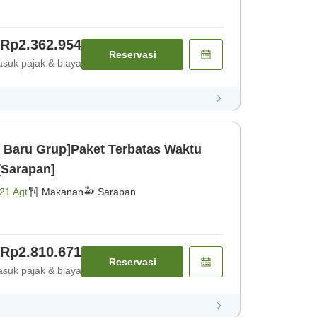
Rp2.362.954
Reservasi
suk pajak & biaya
Baru Grup]Paket Terbatas Waktu
[Sarapan]
21 Agt
Makanan
Sarapan
Rp2.810.671
Reservasi
suk pajak & biaya