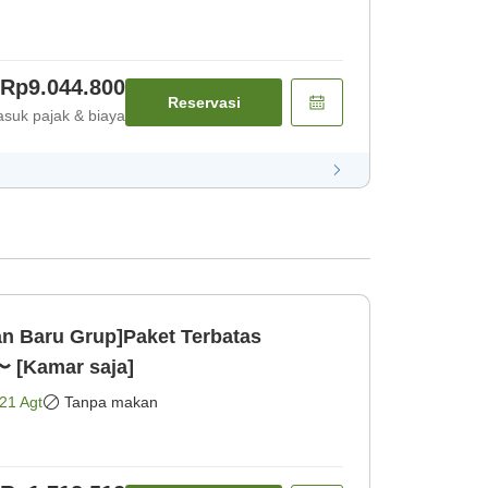
Rp9.044.800
Reservasi
suk pajak & biaya
n Baru Grup]Paket Terbatas
 [Kamar saja]
21 Agt
Tanpa makan