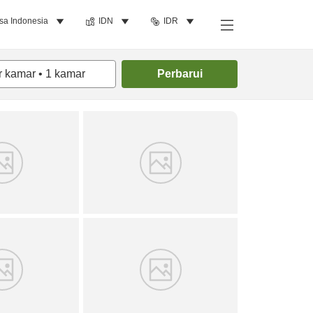
sa Indonesia
IDN
IDR
Cari kamar
r kamar
•
1
kamar
Perbarui