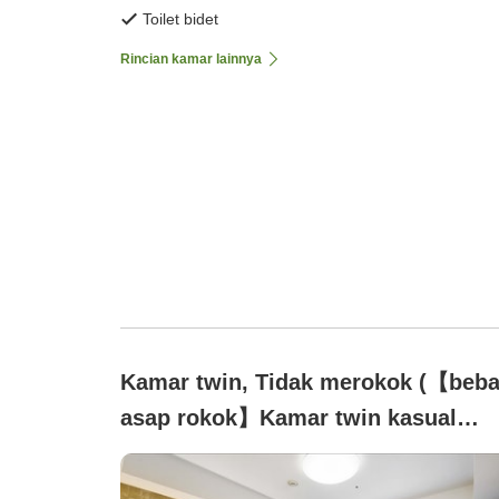
Toilet bidet
Rincian kamar lainnya
Kamar twin, Tidak merokok (【beb
asap rokok】Kamar twin kasual
untuk 2 orang, luas 18,2 m² dengan
tempat tidur lebar 97 cm)