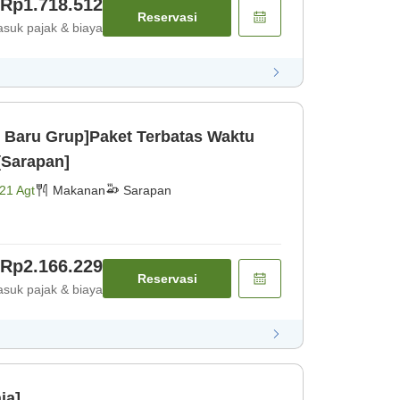
Rp1.718.512
Reservasi
suk pajak & biaya
Baru Grup]Paket Terbatas Waktu
[Sarapan]
21 Agt
Makanan
Sarapan
Rp2.166.229
Reservasi
suk pajak & biaya
ja]