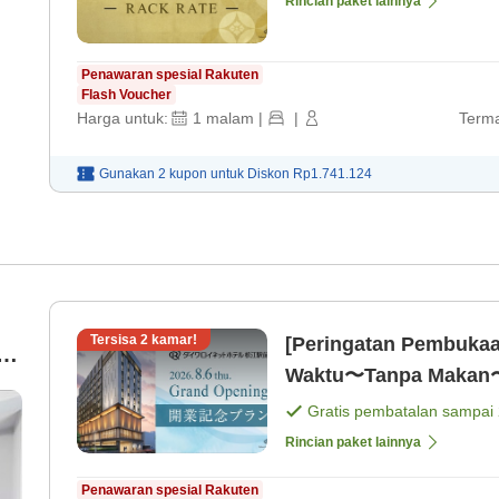
Rincian paket lainnya
Penawaran spesial Rakuten
Flash Voucher
Harga untuk:
1
malam
|
|
Terma
Gunakan 2 kupon untuk
Diskon
Rp1.741.124
Tersisa
2
kamar!
[Peringatan Pembukaa
 2
Waktu〜Tanpa Makan〜
Gratis pembatalan sampai
Rincian paket lainnya
Penawaran spesial Rakuten