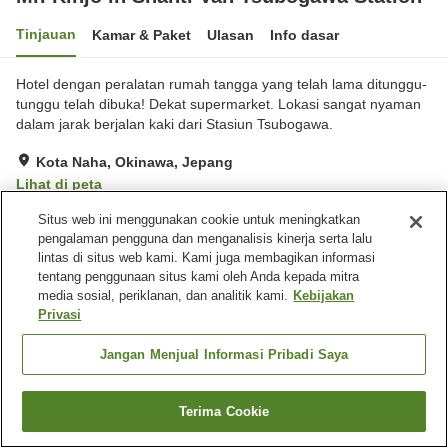
Tinjauan
Kamar & Paket
Ulasan
Info dasar
Hotel dengan peralatan rumah tangga yang telah lama ditunggu-
tunggu telah dibuka! Dekat supermarket. Lokasi sangat nyaman
dalam jarak berjalan kaki dari Stasiun Tsubogawa.
Kota Naha, Okinawa, Jepang
Lihat di peta
Baik
Ulasan:
44
3.8
Situs web ini menggunakan cookie untuk meningkatkan
pengalaman pengguna dan menganalisis kinerja serta lalu
lintas di situs web kami. Kami juga membagikan informasi
Fasilitas properti
tentang penggunaan situs kami oleh Anda kepada mitra
media sosial, periklanan, dan analitik kami.
Kebijakan
Tempat parkir
Privasi
Beranda
Jepang
Okinawa
Kota Naha
Jangan Menjual Informasi Pribadi Saya
Mr. Kinjo in Shanti Van Tsubogawa Station
Terima Cookie
Cari kamar