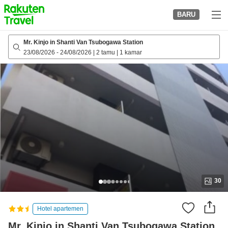
to
BARU
top
page
Mr. Kinjo in Shanti Van Tsubogawa Station
23/08/2026
-
24/08/2026
|
2 tamu
|
1 kamar
30
Hotel apartemen
Mr. Kinjo in Shanti Van Tsubogawa Station