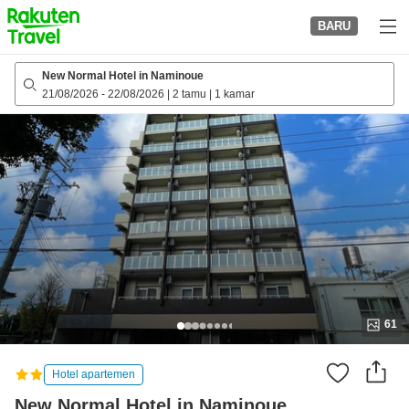
to
BARU
top
page
New Normal Hotel in Naminoue
21/08/2026
-
22/08/2026
|
2 tamu
|
1 kamar
61
Hotel apartemen
New Normal Hotel in Naminoue