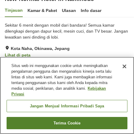
Tinjauan
Kamar & Paket
Ulasan
Info dasar
Sekitar 6 menit dengan mobil dari bandara! Semua kamar
dilengkapi dengan dapur kecil, mesin cuci, dan TV besar. Jangan
lewatkan seni dinding di lobi.
Kota Naha, Okinawa, Jepang
Lihat di peta
Hebat
Ulasan:
17
4.3
Situs web ini menggunakan cookie untuk meningkatkan
pengalaman pengguna dan menganalisis kinerja serta lalu
lintas di situs web kami. Kami juga membagikan informasi
Fasilitas properti
tentang penggunaan situs kami oleh Anda kepada mitra
media sosial, periklanan, dan analitik kami.
Kebijakan
Tempat parkir
Mesin penjual otomatis
Privasi
Beranda
Jepang
Okinawa
Kota Naha
Jangan Menjual Informasi Pribadi Saya
New Normal Hotel in Naminoue
Terima Cookie
Cari kamar