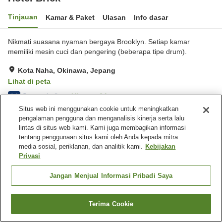
Tinjauan
Kamar & Paket
Ulasan
Info dasar
Nikmati suasana nyaman bergaya Brooklyn. Setiap kamar
memiliki mesin cuci dan pengering (beberapa tipe drum).
Kota Naha, Okinawa, Jepang
Lihat di peta
Sangat baik
Ulasan:
64
4.1
Situs web ini menggunakan cookie untuk meningkatkan
pengalaman pengguna dan menganalisis kinerja serta lalu
Fasilitas properti
lintas di situs web kami. Kami juga membagikan informasi
tentang penggunaan situs kami oleh Anda kepada mitra
Tempat parkir
Bar
media sosial, periklanan, dan analitik kami.
Kebijakan
Laundry gratis
Privasi
Jangan Menjual Informasi Pribadi Saya
Beranda
Jepang
Okinawa
Kota Naha
Hotel Brick
Terima Cookie
Cari kamar