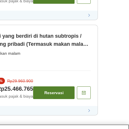
suk pajak & biaya
 yang berdiri di hutan subtropis /
ang pribadi (Termasuk makan malam
[Makan malam] [Sarapan]
kan malam
Rp29.960.900
%
p25.466.765
Reservasi
suk pajak & biaya