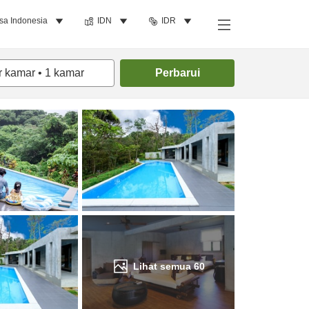
sa Indonesia
IDN
IDR
Cari kamar
r kamar
•
1
kamar
Perbarui
Lihat semua
60