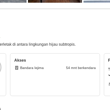
a
letak di antara lingkungan hijau subtropis.
Akses
F
Bandara Iejima
54
mnt
berkendara