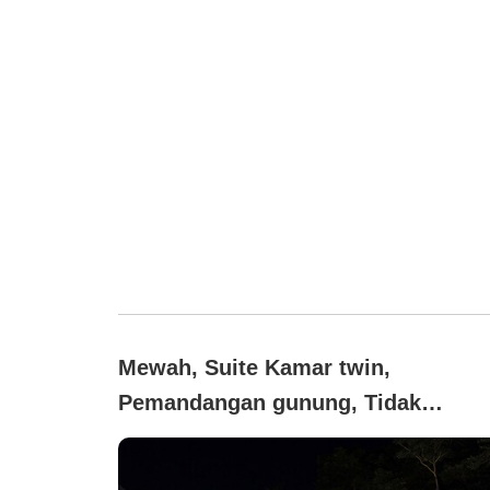
Mewah, Suite Kamar twin,
Pemandangan gunung, Tidak
merokok (【Kolam Renang Air
Hangat】1 Kamar Tidur (1～3 Orang