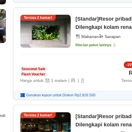
Tersisa
2
kamar!
[Standar]Resor pribad
Dilengkapi kolam rena
202602〜 [Sarapan]
Makanan
Sarapan
Rincian paket lainnya
-
15
Seasonal Sale
R
Flash Voucher
Harga untuk:
1
malam
|
|
Terma
Gunakan kupon untuk
Diskon
Rp2.826.500
ndi
Tersisa
2
kamar!
[Standar]Resor pribadi
Dilengkapi kolam ren