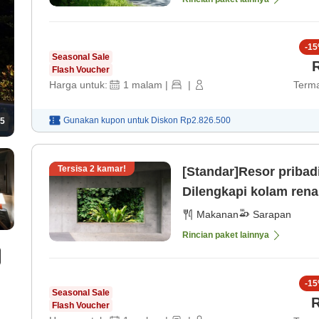
-
15
Seasonal Sale
Flash Voucher
Harga untuk:
1
malam
|
|
Terma
Gunakan kupon untuk
Diskon
Rp2.826.500
5
Tersisa
2
kamar!
[Standar]Resor pribad
Dilengkapi kolam rena
202602〜 [Sarapan]
Makanan
Sarapan
Rincian paket lainnya
-
15
Seasonal Sale
R
Flash Voucher