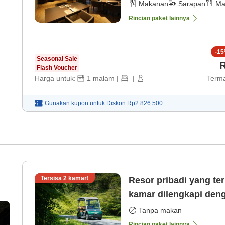
dan sarapan) 202602 
Makanan
Sarapan
Ma
Rincian paket lainnya
-
15
Seasonal Sale
R
Flash Voucher
Harga untuk:
1
malam
|
|
Terma
Gunakan kupon untuk
Diskon
Rp2.826.500
Tersisa
2
kamar!
Resor pribadi yang ter
kamar dilengkapi deng
Tanpa makan
))
Rincian paket lainnya