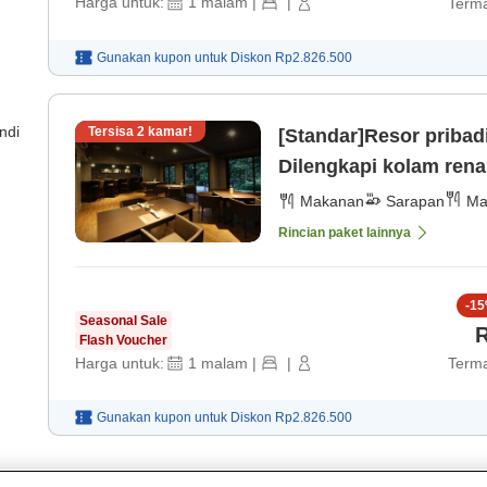
Harga untuk:
1
malam
|
|
Terma
Gunakan kupon untuk
Diskon
Rp2.826.500
ndi
Tersisa
2
kamar!
[Standar]Resor pribadi
Dilengkapi kolam ren
dan sarapan) 202602 
Makanan
Sarapan
Ma
Rincian paket lainnya
-
15
Seasonal Sale
R
Flash Voucher
Harga untuk:
1
malam
|
|
Terma
Gunakan kupon untuk
Diskon
Rp2.826.500