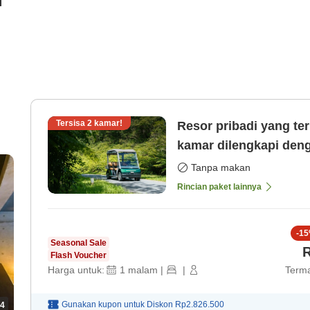
i
Tersisa
2
kamar!
Resor pribadi yang ter
kamar dilengkapi deng
Tanpa makan
Rincian paket lainnya
-
15
Seasonal Sale
R
Flash Voucher
Harga untuk:
1
malam
|
|
Terma
Gunakan kupon untuk
Diskon
Rp2.826.500
4