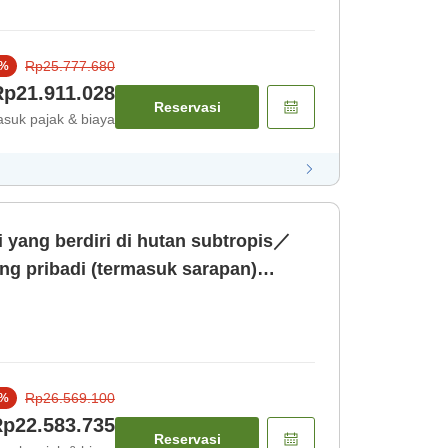
Rp25.777.680
%
Rp21.911.028
Reservasi
suk pajak & biaya
i yang berdiri di hutan subtropis／
ng pribadi (termasuk sarapan)
Rp26.569.100
%
p22.583.735
Reservasi