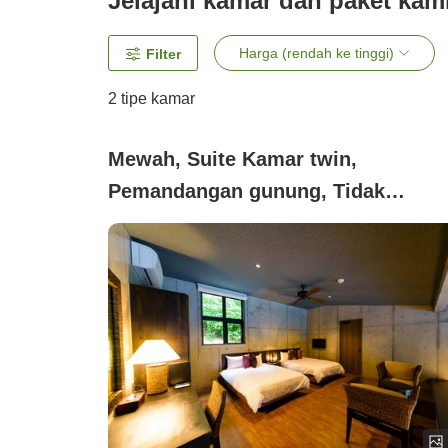
Jelajahi kamar dan paket kam
Harga (rendah ke tinggi)
Filter
2
tipe kamar
Mewah, Suite Kamar twin,
Pemandangan gunung, Tidak
merokok (【Kolam Renang Suhu
Ruangan】1 Kamar Tidur (1–3
Orang))