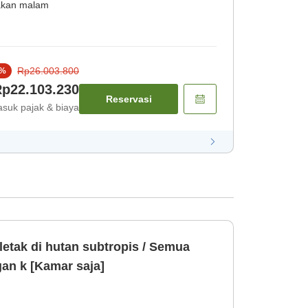
[Makan malam] [Sarapan]
kan malam
Rp26.003.800
%
p22.103.230
Reservasi
suk pajak & biaya
letak di hutan subtropis / Semua
an k [Kamar saja]