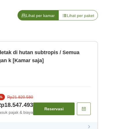
Lihat per kamar
Lihat per paket
letak di hutan subtropis / Semua
an k [Kamar saja]
Rp21.820.580
%
p18.547.493
Reservasi
suk pajak & biaya