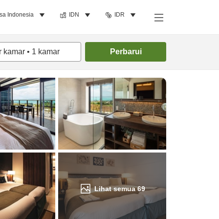
sa Indonesia
IDN
IDR
Cari kamar
r kamar
•
1
kamar
Perbarui
Lihat semua
69