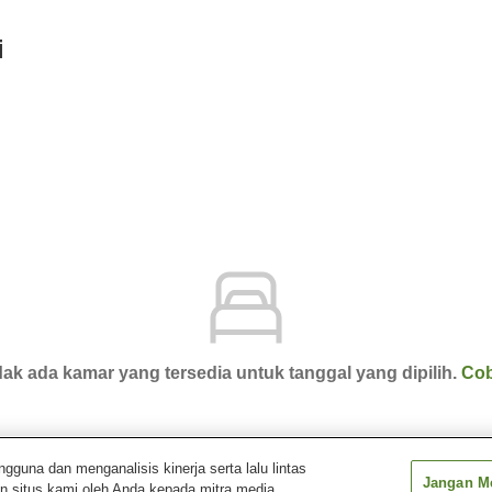
i
ak ada kamar yang tersedia untuk tanggal yang dipilih.
Cob
una dan menganalisis kinerja serta lalu lintas
Jangan Me
n situs kami oleh Anda kepada mitra media