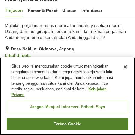
Tinjauan
Kamar & Paket
Ulasan
Info dasar
Mulailah perjalanan untuk merasakan indahnya setiap musim.
Datang dan menginaplah bersama kami dan nikmati perjalanan
Anda dengan bebas seolah-olah Anda tinggal di sini!
Desa Nakijin, Okinawa, Jepang
Lihat di peta
Sangat baik
Ulasan:
20
4.2
Situs web ini menggunakan cookie untuk meningkatkan
pengalaman pengguna dan menganalisis kinerja serta lalu
lintas di situs web kami. Kami juga membagikan informasi
Fasilitas properti
tentang penggunaan situs kami oleh Anda kepada mitra
media sosial, periklanan, dan analitik kami.
Kebijakan
Tempat parkir
Laundry gratis
Privasi
Beranda
Jepang
Jangan Menjual Informasi Pribadi Saya
Okinawa
Desa Nakijin
Kourijima L'hotels
Terima Cookie
Cari kamar