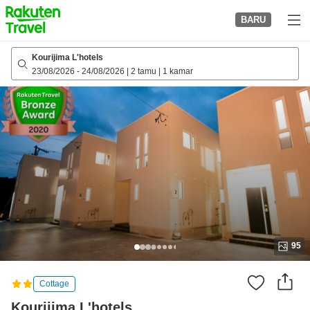
to
BARU
top
page
Kourijima L'hotels
23/08/2026
-
24/08/2026
|
2 tamu
|
1 kamar
95
Cottage
Kourijima L'hotels